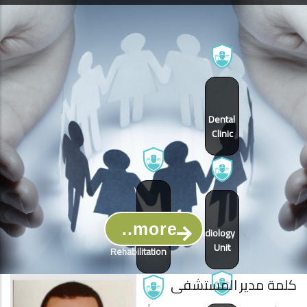
Dental
Clinic
Rheumatology
more..
Radiology
&
Unit
Rehabilitation
كلمة مدير المستشفى