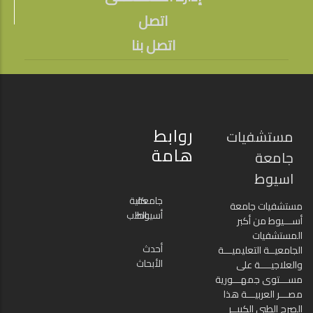
اتصل
اتصل بنا
روابط
مستشفيات
هامة
جامعة
اسيوط
جامعة
كلية
مستشفيات جامعة
أسيوط
الطب
أســـيوط من أكبر
المستشفيات
أحدث
الجامعيــة التعليميـــة
الأبحاث
والعلاجيــــة على
مســـتوى جمهـــورية
مصـــر العربيـــة هذا
الصرح الطبي الكبيــر