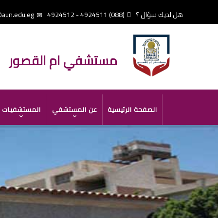
تجاوز
هل لديك سؤال ؟
(088) 4924511 - 4924512
aun.edu.eg
إلى
المحتوى
الرئيسي
مستشفي ام القصور
MAIN
الصفحة الرئيسية
عن المستشفي
المستشفيات
NAVIGATION