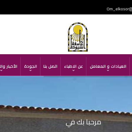
Om_elkosor@
TOP
HEADER
MENU
العيادات و المعامل
عن الاطباء
اتصل بنا
الجودة
الأخبار وا
مرحبا بك في