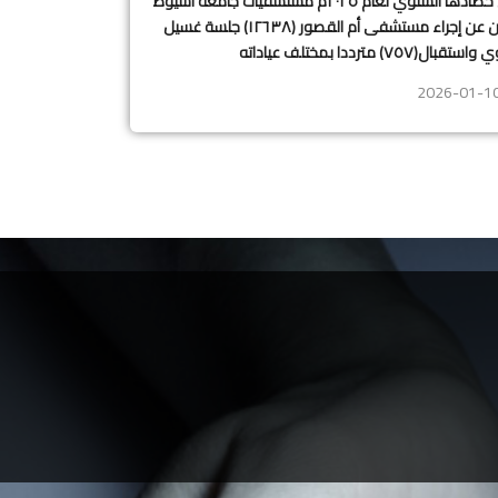
في حصادها السنوي لعام ٢٠٢٥م مستشفيات جامعة أسيوط
تعلن عن إجراء مستشفى أم القصور (١٢٦٣٨) جلسة غسيل
تقبال(٧٥٧) مترددا بمختلف عياداته
2026-01-1