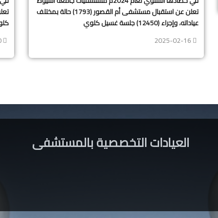
في حصادها السنوي لعام 2024م مستشفيات جامعة أسيوط
تعلن عن استقبال مستشفى أم القصور (1793) حالة بمختلف
عياداته، وإجراء (12450) جلسة غسيل كلوي
كلوي واس
0
2025-02-16
العيادات التخصصية بالمستشفى