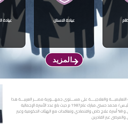
ظام
عيادة الاسنان
عيادة ال
المزيد
تعليميـــة والعلاجيــــة على مســـتوى جمهـــورية مصـــر العربيـــة هذا
الصرح الطبي الكبيــر في ثوبه الجــــديد قـام بافتتـــاحـه الســــيد الرئيـس/ محمد حسني مبارك عام1987 م حيث بلغ عدد الأسرة الإجمالية
للمستشفيات الجامعية قرابة ثلاثة آلاف سرير منها 92% أسرة مجاني و 8% أسرة علاج خاص واقتصادي وتعاقدات مع الهيئات الحكومية وغير
 والمرضى غير القادرين