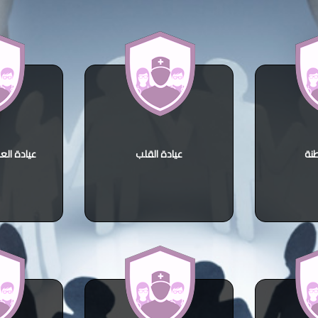
طنة
عيادة القلب
عيادة الع