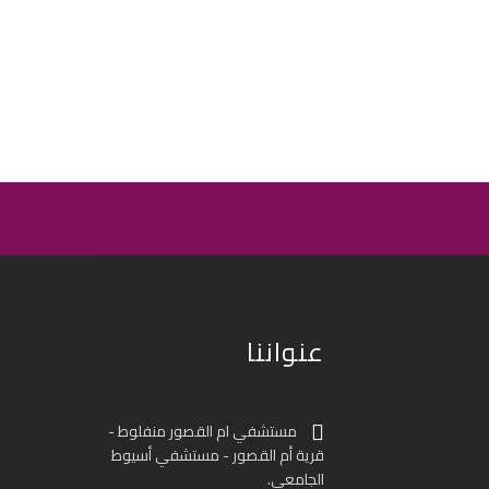
عنواننا
مستشفي ام القصور منفلوط -
قرية أم القصور - مستشفي أسيوط
الجامعي.