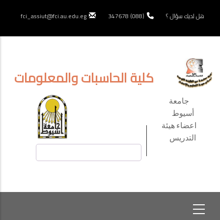
تجاوز
إلى
هل لديك سؤال ؟
(088) 347678
fci_assiut@fci.au.edu.eg
المحتوى
الرئيسي
كلية الحاسبات والمعلومات
TOP
جامعة
HEADER
أسيوط
اعضاء هيئة
MENU
التدريس
بحث