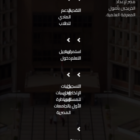
مصر لإعداد
الخريجين بأصول
التقديم
الدعم
المعرفة العلمية.
المادي
للطلاب
استمرارية
تسجيل
التعلم
دخول
التسجيل
كليات
الإلكتروني
الحاسبات
للمستوى
المناظرة
الأول
بالجامعات
المصرية