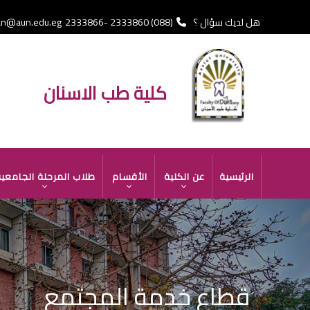
تجاوز
إلى
هل لديك سؤال ؟
(088) 2333860 -2333866 Fax
an@aun.edu.eg
المحتوى
الرئيسي
كلية طب الاسنان
MAIN
الرئيسية
عن الكلية
الأقسام
طلاب المرحلة الجامعي
NAVIGATION
قطاع خدمة المجتمع