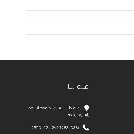
عنواننا
كلية طب الاسنان ,جامعة اسيوط
,اسيوط ,مصر
(088) 2423788 - 2350112