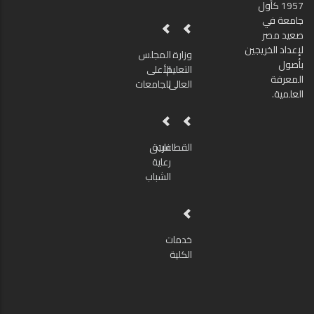
1957 كأول
جامعة في
صعيد مصر
لإعداد الخريجين
وزارة
المجلس
بأصول
التعليم
الأعلى
المعرفة
العالى
للجامعات
العلمية.
القطاعات
فريق
رعاية
الشباب
خدمات
الكلية