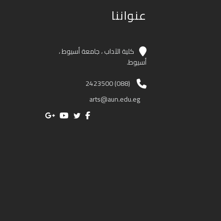
عنواننا
كلية الآداب ، جامعة أسيوط ،
أسيوط.
(088) 2423500
arts@aun.edu.eg