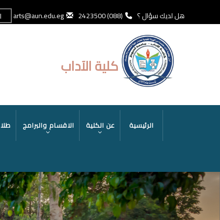
تجاوز
إلى
هل لديك سؤال ؟
(088) 2423500
arts@aun.edu.eg
ا
المحتوى
الرئيسي
كلية الآداب
MAIN
الرئيسية
عن الكلية
الاقسام والبرامج
طلاب
NAVIGATION