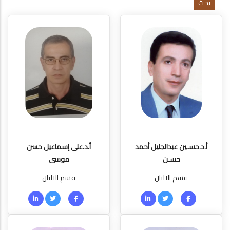
أ.د.حسـين عبدالجليل أحمد
أ.د.على إسماعيل حسن
حسـن
موسى
قسم الالبان
قسم الالبان