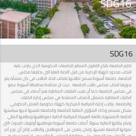
SDG16
SDG16
تلتزم الجامعة باتباع القانون المنظم للجامعات الحكومية الذي يترتب عليه
انتخاب محدود للهيئة الإدارية من قبل اللجنة العليا التي يختارها مجلس
الجامعة. جامعة أسيوط تسمح لطلابها بانتخاب اتحاد الطلاب في كل منشأة يتم
بدورها انتخاب مجلس طلاب الجامعة . حيث ان محافظ محافظة أسيوط عضو
في مجلس الجامعة كما أن نقيب النقابات المناظرة هم أعضاء في مجلس
الكليات المناظرة كممثل لأصحاب المصلحة في مجلس إدارة الكليات
والجامعة. تراقب إدارة المراقبة المركزية كهيئة حكومية للعمل الحكومي
بشكل مستمر وذلك الشؤون المالية للجامعة والجامعة نفسها لديها سياستها
الخاصة (المنشورة باللغة العربية) للمراقبة الذاتية لموظفيها ونظامها المالي
ونشر بياناتها المالية سنويًا. أعطت جامعة أسيوط موظفيها أولويات للبحوث التي
تمولها الجامعة نفسها، ولكن يتعين على الموظفين والطلاب إنتاج أي نوع آخر
من الأبحاث بعد الحصول على موافقة المجلس المؤسسي. لا توجد سياسة