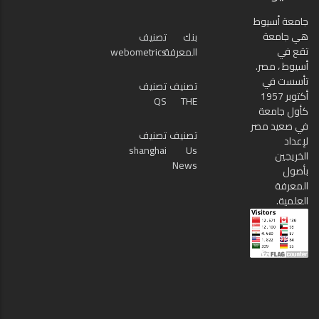
جامعة أسيوط
هي جامعة
بنك
تصنيف
تقع في
المعرفة
webometrics
أسيوط ، مصر.
تأسست في
تصنيف
تصنيف
أكتوبر 1957
QS
THE
كأول جامعة
في صعيد مصر
تصنيف
تصنيف
لإعداد
shanghai
Us
الخريجين
News
بأصول
المعرفة
العلمية.