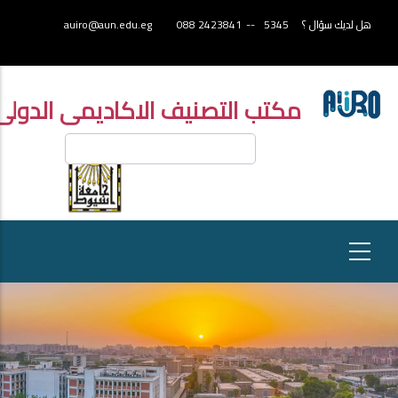
تجاوز
هل لديك سؤال ؟
5345
--
2423841 088
auiro@aun.edu.eg
إلى
المحتوى
الرئيسي
مكتب التصنيف الاكاديمى الدولى
بحث