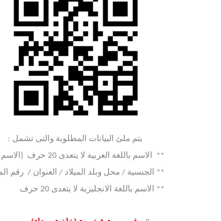
يتم ملئ البيانات المطلوبة والتى تشمل :
** الاسم باللغة العربية لا يتعدى 20 حرف (الاسم الذى سيتم طباعته على الكارت)
** الجنسية / محل وبلد الميلاد / العنوان / رقم ال
** الاسم باللغة الانجليزية لا يتعدى 20 حرف