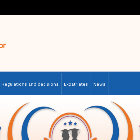
or
Regulations and decisions
Expatriates
News