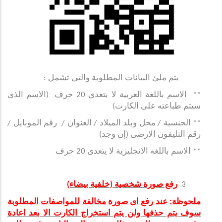
يتم ملئ البيانات المطلوبة والتى تشمل :
** الاسم باللغة العربية لا يتعدى 20 حرف (الاسم الذى
سيتم طباعته على الكارت)
** الجنسية / محل وبلد الميلاد / العنوان / رقم الموبايل /
رقم التليفون الارضى (إن وجد)
** الاسم باللغة الانجليزية لا يتعدى 20 حرف
رفع صورة شخصية (خلفية بيضاء)
ملحوظة: عند رفع اى صورة مخالفة للمواصفات المطلوبة
سوف يتم حذفها ولن يتم استخراج الكارت الا بعد اعادة