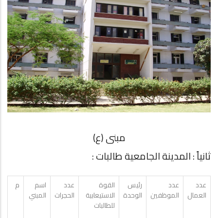
مبنى (ع)
ثانياً : المدينة الجامعية طالبات :
عدد
عدد
رئيس
القوة
عدد
اسم
م
العمال
الموظفين
الوحدة
الاستيعابية
الحجرات
المبني
للطالبات