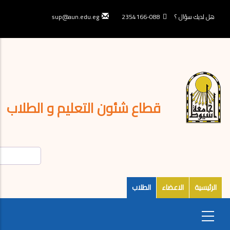
تجاوز
إلى
هل لديك سؤال ؟
088-2354166
sup@aun.edu.eg
المحتوى
الرئيسي
قطاع شئون التعليم و الطلاب
الرئيسية
الاعضاء
الطلاب