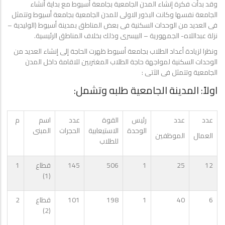
وقد بدأت فكرة إنشاء المدن الجامعية بجامعة أسيوط مع بداية أنشاء
الجامعة نفسها وكانت البذور الاولى للمدن الجامعية بجامعة أسيوط وتتمثل
فى العديد من الوحدات السكنية فى بعض المناطق بمدينة أسيوط (الوليدية –
نزلة عبداللاه- الجمهورية – البيسرى وذلك بخلاف المناطق الرئيسية.
ونظرا لزيادة أعداد الطلاب بجامعة أسيوط ظهرت الحاجة إلى إنشاء العديد من
الوحدات السكنية لمواجهة حاجة الطلاب المغتربين للاقامة داخل المدن
الجامعية وتتمثل فى الآتى :
اولاً: المدينة الجامعية طلبه وتشمل:
عدد
عدد
رئيس
القوة
عدد
اسم
م
الوحدة
الاستيعابية
الحجرات
المبنى
العمال
الموظفين
للطلاب
12
25
1
506
145
قطاع
1
(1)
6
40
1
198
101
قطاع
2
(2)