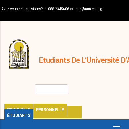
Aller
Avez-vous des questions?
088-2345606
sup@aun.edu.eg
au
contenu
N-
principal
Home
Règlements
&
décisions
Expatriés
Journal
Etudiants De L’Université D’
Rechercher
PRINCIPALE
PERSONNELLE
ÉTUDIANTS