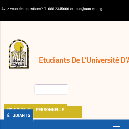
Aller
Avez-vous des questions?
088-2345606
sup@aun.edu.eg
au
contenu
N-
principal
Home
Règlements
&
décisions
Expatriés
Journal
Etudiants De L’Université D’
Rechercher
PRINCIPALE
PERSONNELLE
ÉTUDIANTS