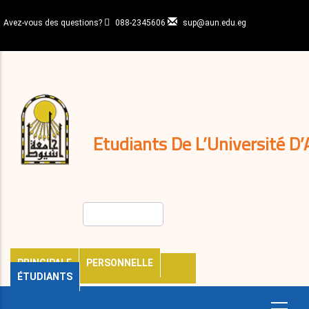
Aller
au
Avez-vous des questions?
088-2345606
sup@aun.edu.eg
contenu
N-
principal
Home
Règlements
&
décisions
Expatriés
Journal
Etudiants De L’Université D’
Rechercher
PRINCIPALE
PERSONNELLE
ÉTUDIANTS