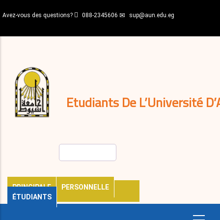
Aller
Avez-vous des questions?
088-2345606
sup@aun.edu.eg
au
contenu
N-
principal
Home
Règlements
&
décisions
Expatriés
Journal
Etudiants De L’Université D’
Rechercher
PRINCIPALE
PERSONNELLE
ÉTUDIANTS