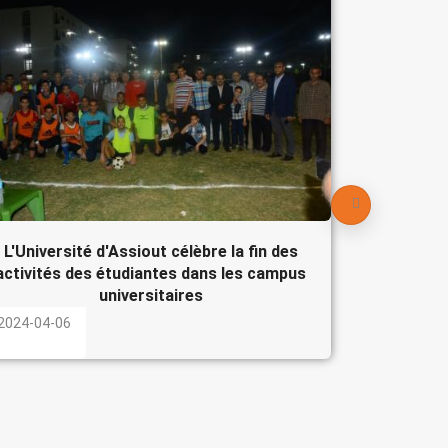
Le Pré
participe
l'Egypte
2024-04-
L'Université d'Assiout célèbre la fin des
activités des étudiantes dans les campus
universitaires
2024-04-06