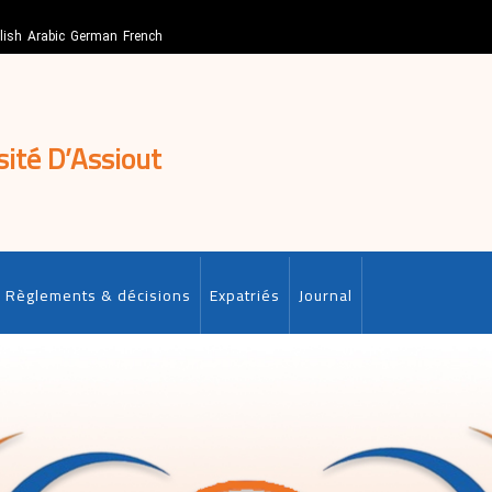
lish
Arabic
German
French
sité D’Assiout
Règlements & décisions
Expatriés
Journal