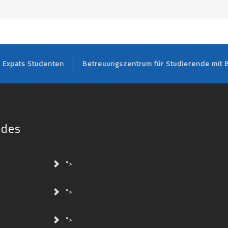
FOOTER
Expats Studenten
Betreuungszentrum für Studierende mit 
ides
">
">
">