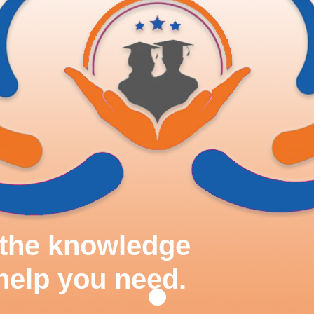
d the knowledge
help you need.