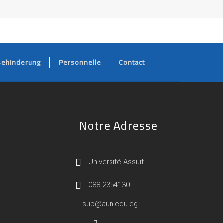
Behinderung
Personnelle
Contact
Notre Adresse
Université Assiut
088-2354130
sup@aun.edu.eg