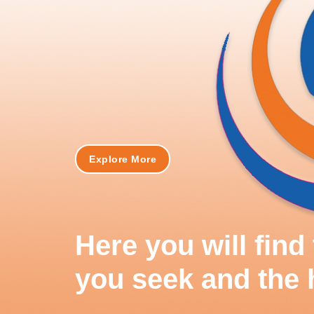
Explore More
Here you will fin
you seek and the 