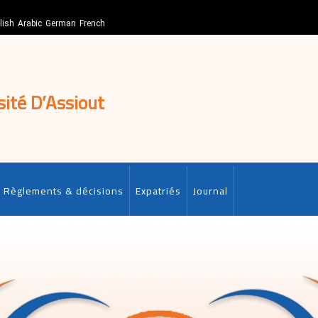
lish
Arabic
German
French
sité D’Assiout
Règlements & décisions
Expatriés
Journal