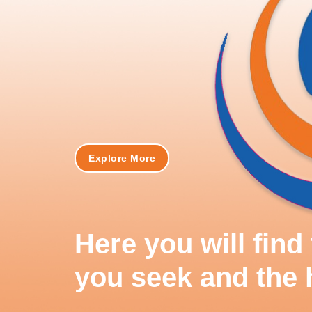
Explore More
Here you will fin
you seek and the 