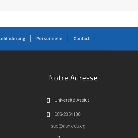
Behinderung
Personnelle
Contact
Notre Adresse
Université Assiut
088-2354130
sup@aun.edu.eg