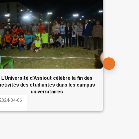
Le Pré
participe
l'Egypte
2024-04-
L'Université d'Assiout célèbre la fin des
activités des étudiantes dans les campus
universitaires
2024-04-06