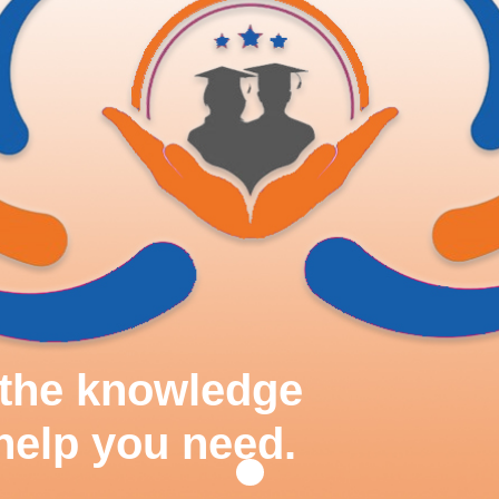
d the knowledge
help you need.