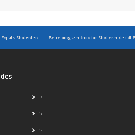
FOOTER
Expats Studenten
Betreuungszentrum für Studierende mit 
ides
">
">
">