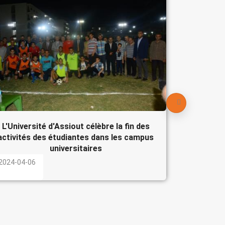
Le Pré
participe
l'Egypte
2024-04-
L'Université d'Assiout célèbre la fin des
activités des étudiantes dans les campus
universitaires
2024-04-06