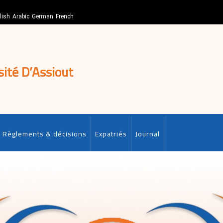
lish
Arabic
German
French
sité D’Assiout
Règlements & décisions
Expatriés
Journal