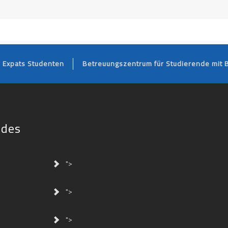
FOOTER
Expats Studenten
Betreuungszentrum für Studierende mit 
ides
">
">
">