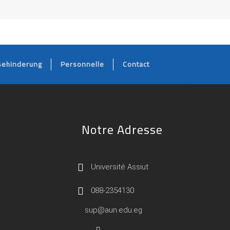
Behinderung
Personnelle
Contact
Notre Adresse
Université Assiut
088-2354130
sup@aun.edu.eg