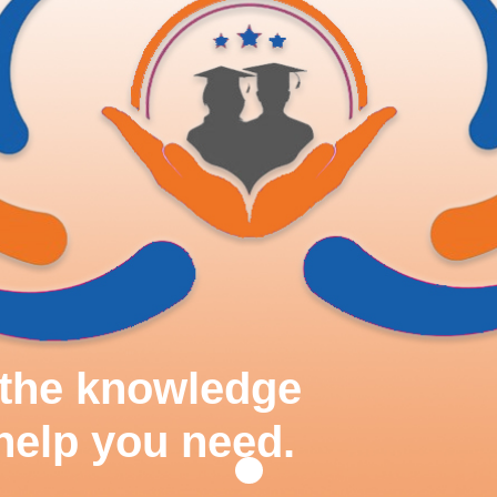
d the knowledge
help you need.