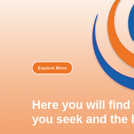
Explore More
Here you will fin
you seek and the 