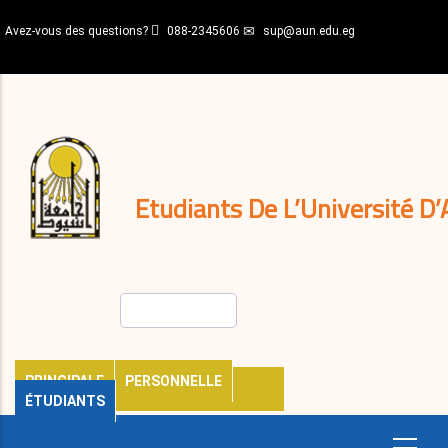
Aller
Avez-vous des questions?
088-2345606
sup@aun.edu.eg
au
contenu
N-
principal
Home
Règlements
&
décisions
Expatriés
Journal
Etudiants De L’Université D’
Rechercher
PRINCIPALE
PERSONNELLE
ÉTUDIANTS