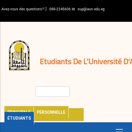
Aller
Avez-vous des questions?
088-2345606
sup@aun.edu.eg
au
contenu
N-
principal
Home
Règlements
&
décisions
Expatriés
Journal
Etudiants De L’Université D’
Rechercher
PRINCIPALE
PERSONNELLE
ÉTUDIANTS