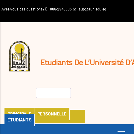
Aller
Avez-vous des questions?
088-2345606
sup@aun.edu.eg
au
contenu
N-
principal
Home
Règlements
&
décisions
Expatriés
Journal
Etudiants De L’Université D’
Rechercher
PRINCIPALE
PERSONNELLE
ÉTUDIANTS