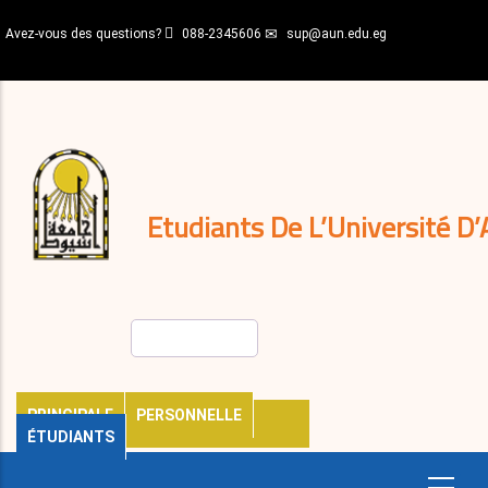
Aller
Avez-vous des questions?
088-2345606
sup@aun.edu.eg
au
contenu
N-
principal
Home
Règlements
&
décisions
Expatriés
Journal
Etudiants De L’Université D’
Rechercher
PRINCIPALE
PERSONNELLE
ÉTUDIANTS