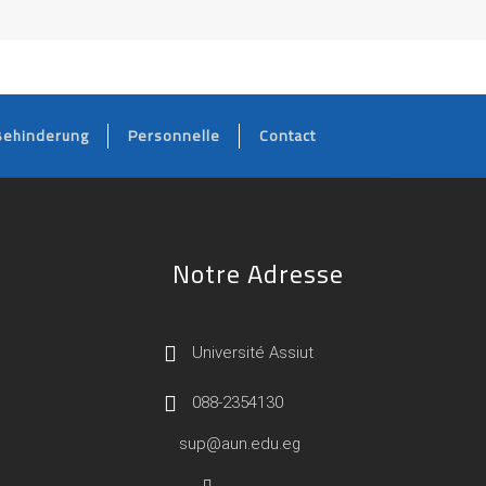
Behinderung
Personnelle
Contact
Notre Adresse
Université Assiut
088-2354130
sup@aun.edu.eg