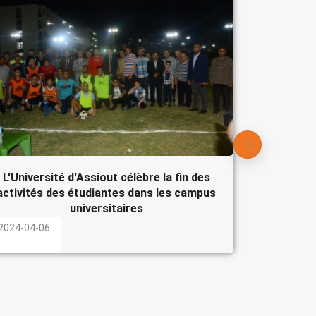
Le Pré
participe
l'Egypte
2024-04-
L'Université d'Assiout célèbre la fin des
activités des étudiantes dans les campus
universitaires
2024-04-06