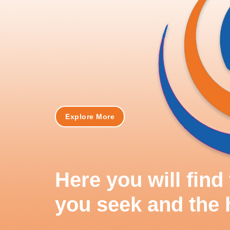
Explore More
Here you will fin
you seek and the 