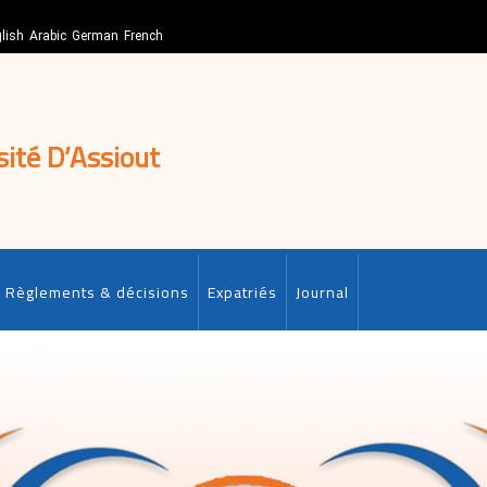
lish
Arabic
German
French
sité D’Assiout
Règlements & décisions
Expatriés
Journal