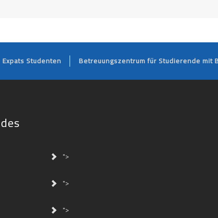
FOOTER
Expats Studenten
Betreuungszentrum für Studierende mit 
ides
">
">
">