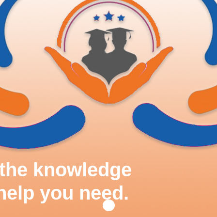
d the knowledge
help you need.