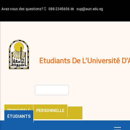
Aller
Avez-vous des questions?
088-2345606
sup@aun.edu.eg
au
contenu
N-
principal
Home
Règlements
&
décisions
Expatriés
Journal
Etudiants De L’Université D’
Rechercher
PRINCIPALE
PERSONNELLE
ÉTUDIANTS