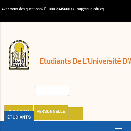
Aller
Avez-vous des questions?
088-2345606
sup@aun.edu.eg
au
contenu
N-
principal
Home
Règlements
&
décisions
Expatriés
Journal
Etudiants De L’Université D’
Rechercher
PRINCIPALE
PERSONNELLE
ÉTUDIANTS