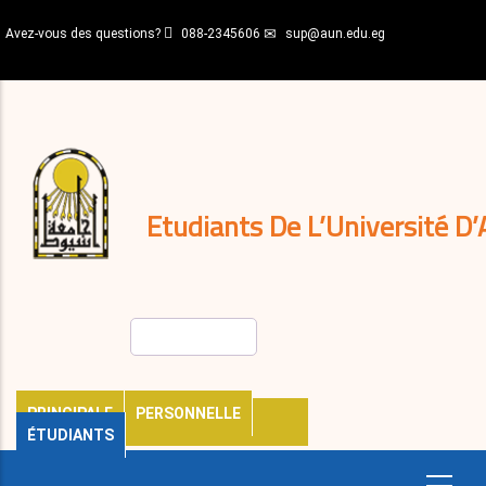
Aller
Avez-vous des questions?
088-2345606
sup@aun.edu.eg
au
contenu
N-
principal
Home
Règlements
&
décisions
Expatriés
Journal
Etudiants De L’Université D’
Rechercher
PRINCIPALE
PERSONNELLE
ÉTUDIANTS