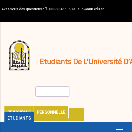
Aller
Avez-vous des questions?
088-2345606
sup@aun.edu.eg
au
contenu
N-
principal
Home
Règlements
&
décisions
Expatriés
Journal
Etudiants De L’Université D’
Rechercher
PRINCIPALE
PERSONNELLE
ÉTUDIANTS