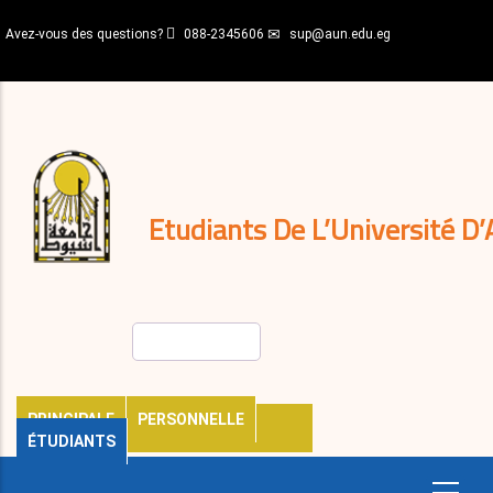
Aller
Avez-vous des questions?
088-2345606
sup@aun.edu.eg
au
contenu
N-
principal
Home
Règlements
&
décisions
Expatriés
Journal
Etudiants De L’Université D’
Rechercher
PRINCIPALE
PERSONNELLE
ÉTUDIANTS