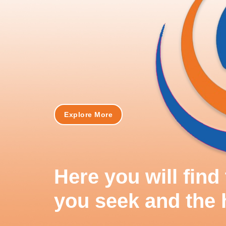
Explore More
Here you will fin
you seek and the 