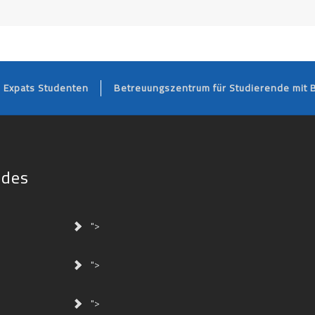
FOOTER
Expats Studenten
Betreuungszentrum für Studierende mit 
ides
">
">
">