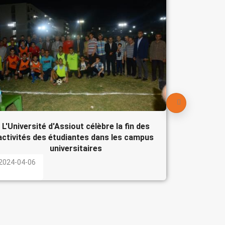
Le Pré
participe
l'Egypte
2024-04-
L'Université d'Assiout célèbre la fin des
activités des étudiantes dans les campus
universitaires
2024-04-06