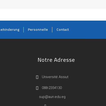
Behinderung
Personnelle
Contact
Notre Adresse
Université Assiut
088-2354130
sup@aun.edu.eg