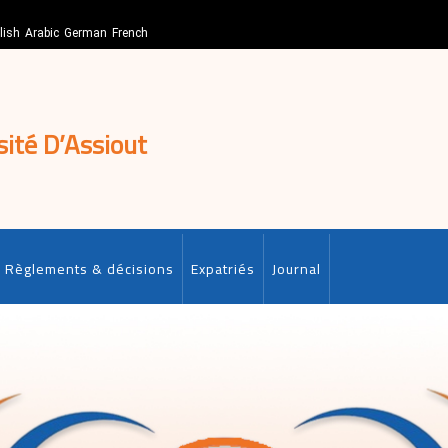
lish
Arabic
German
French
sité D’Assiout
Règlements & décisions
Expatriés
Journal