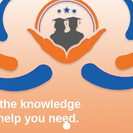
d the knowledge
help you need.