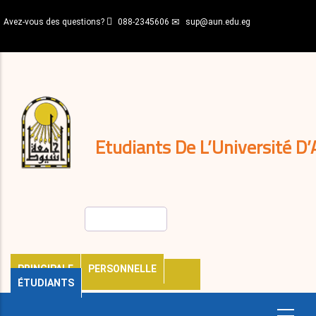
Aller
Avez-vous des questions?
088-2345606
sup@aun.edu.eg
au
contenu
N-
principal
Home
Règlements
&
décisions
Expatriés
Journal
Etudiants De L’Université D’
Rechercher
PRINCIPALE
PERSONNELLE
ÉTUDIANTS