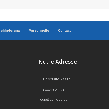
Behinderung
Personnelle
Contact
Notre Adresse
Université Assiut
088-2354130
sup@aun.edu.eg