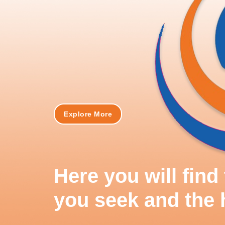
Explore More
Here you will fin
you seek and the 