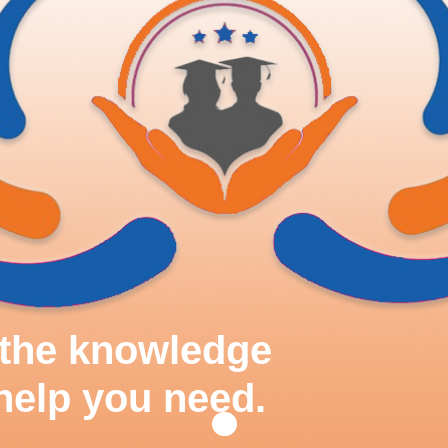
d the knowledge
help you need.