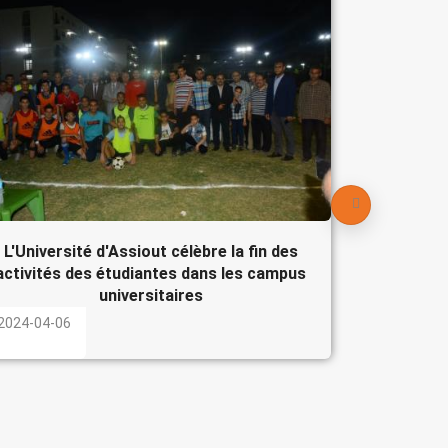
Le Pré
participe
l'Egypte
2024-04-
L'Université d'Assiout célèbre la fin des
activités des étudiantes dans les campus
universitaires
2024-04-06