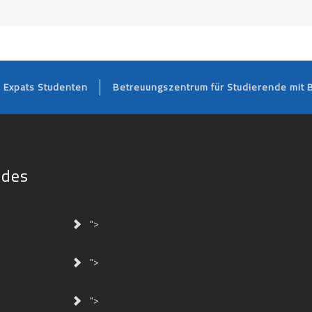
FOOTER
Expats Studenten
Betreuungszentrum für Studierende mit 
ides
">
">
">