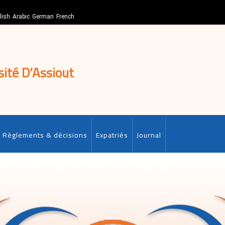
lish
Arabic
German
French
sité D’Assiout
Règlements & décisions
Expatriés
Journal