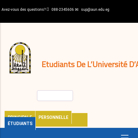
Aller
Avez-vous des questions?
088-2345606
sup@aun.edu.eg
au
contenu
N-
principal
Home
Règlements
&
décisions
Expatriés
Journal
Etudiants De L’Université D’
Rechercher
PRINCIPALE
PERSONNELLE
ÉTUDIANTS