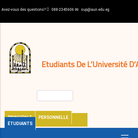
Aller
Avez-vous des questions?
088-2345606
sup@aun.edu.eg
au
contenu
N-
principal
Home
Règlements
&
décisions
Expatriés
Journal
Etudiants De L’Université D’
Rechercher
PRINCIPALE
PERSONNELLE
ÉTUDIANTS