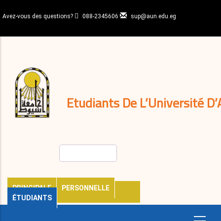
Aller
au
Avez-vous des questions?
088-2345606
sup@aun.edu.eg
contenu
N-
principal
Home
Règlements
&
décisions
Expatriés
Journal
Etudiants De L’Université D’
Rechercher
PRINCIPALE
PERSONNELLE
ÉTUDIANTS