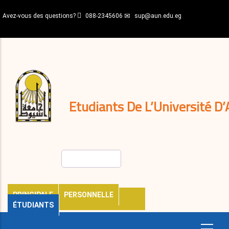
Aller
Avez-vous des questions?
088-2345606
sup@aun.edu.eg
au
contenu
N-
principal
Home
Règlements
&
décisions
Expatriés
Journal
Etudiants De L’Université D’
Rechercher
PRINCIPALE
PERSONNELLE
ÉTUDIANTS