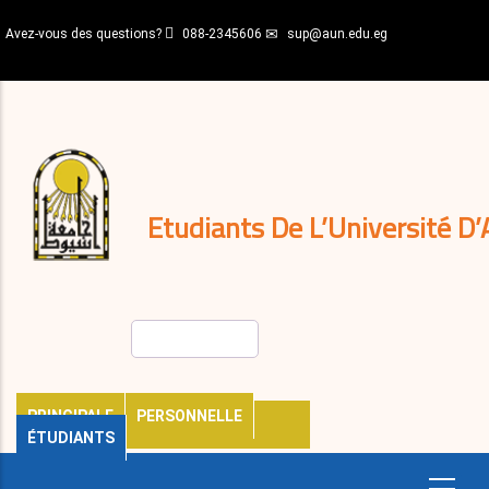
Aller
Avez-vous des questions?
088-2345606
sup@aun.edu.eg
au
contenu
N-
principal
Home
Règlements
&
décisions
Expatriés
Journal
Etudiants De L’Université D’
Rechercher
PRINCIPALE
PERSONNELLE
ÉTUDIANTS