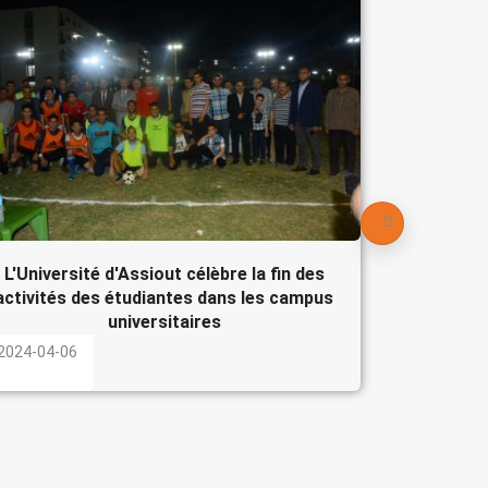
Le Pré
participe
l'Egypte
2024-04-
L'Université d'Assiout célèbre la fin des
activités des étudiantes dans les campus
universitaires
2024-04-06