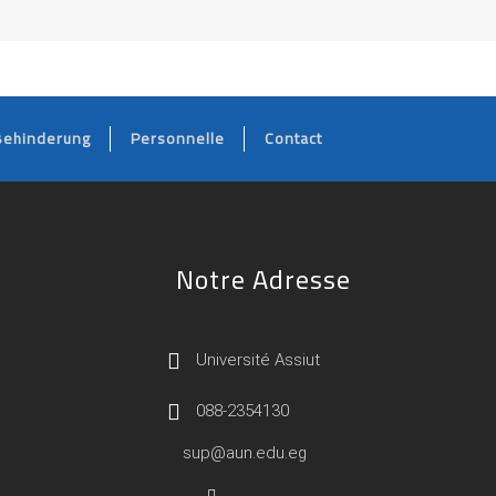
Behinderung
Personnelle
Contact
Notre Adresse
Université Assiut
088-2354130
sup@aun.edu.eg