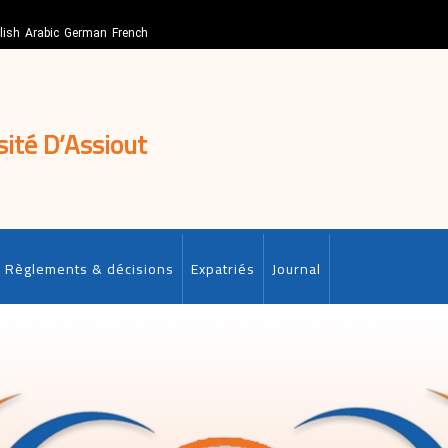
lish
Arabic
German
French
sité D’Assiout
Règlements & décisions
Expatriés
Journal