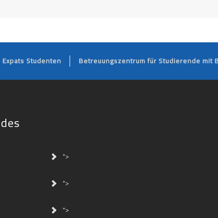
FOOTER
Expats Studenten
Betreuungszentrum für Studierende mit 
ides
">
">
">