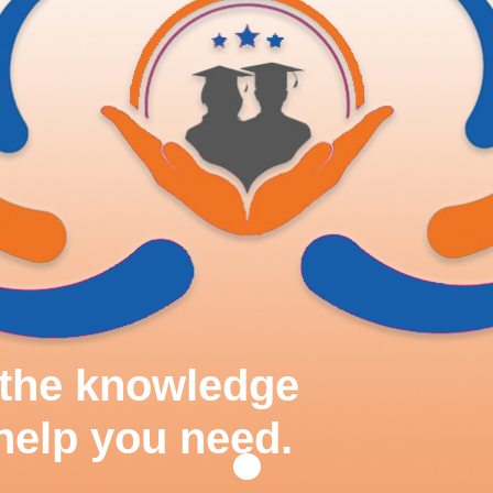
d the knowledge
help you need.