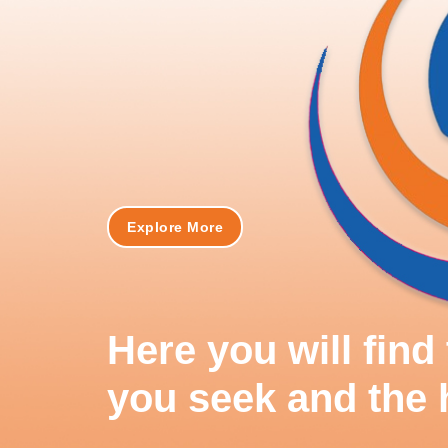
Explore More
Here you will fin
you seek and the 