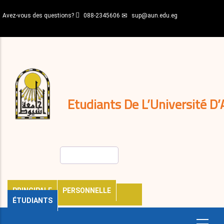
Aller
Avez-vous des questions?
088-2345606
sup@aun.edu.eg
au
contenu
N-
principal
Home
Règlements
&
décisions
Expatriés
Journal
Etudiants De L’Université D’
Rechercher
PRINCIPALE
PERSONNELLE
ÉTUDIANTS