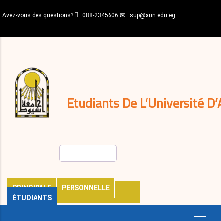
Aller
Avez-vous des questions?
088-2345606
sup@aun.edu.eg
au
contenu
N-
principal
Home
Règlements
&
décisions
Expatriés
Journal
Etudiants De L’Université D’
Rechercher
PRINCIPALE
PERSONNELLE
ÉTUDIANTS