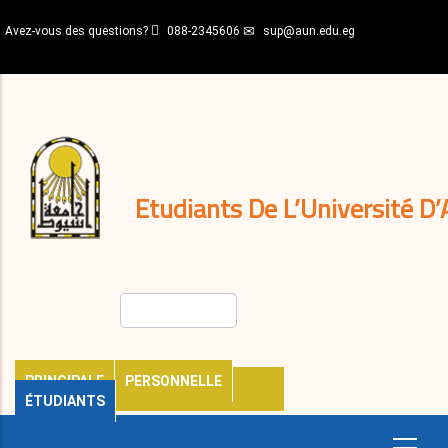
Aller
Avez-vous des questions?
088-2345606
sup@aun.edu.eg
au
contenu
N-
principal
Home
Règlements
&
décisions
Expatriés
Journal
Etudiants De L’Université D’
Rechercher
PRINCIPALE
PERSONNELLE
ÉTUDIANTS