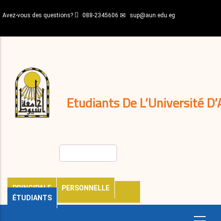
Aller
Avez-vous des questions?
088-2345606
sup@aun.edu.eg
au
contenu
N-
principal
Home
Règlements
&
décisions
Expatriés
Journal
Etudiants De L’Université D’
Rechercher
PRINCIPALE
PERSONNELLE
ÉTUDIANTS