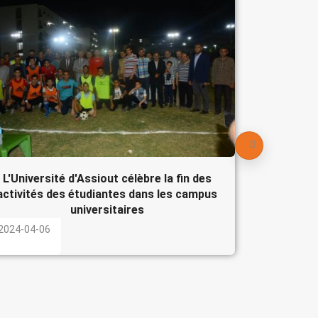
Le Pré
participe
l'Egypte
2024-04-
L'Université d'Assiout célèbre la fin des
activités des étudiantes dans les campus
universitaires
2024-04-06