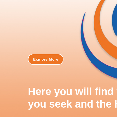
Explore More
Here you will fin
you seek and the 