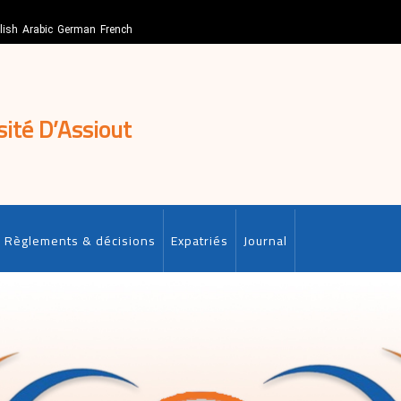
lish
Arabic
German
French
sité D’Assiout
Règlements & décisions
Expatriés
Journal