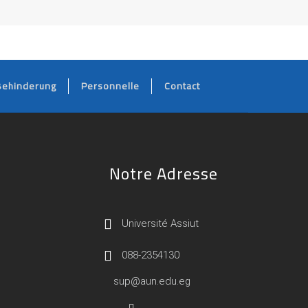
Behinderung
Personnelle
Contact
Notre Adresse
Université Assiut
088-2354130
sup@aun.edu.eg