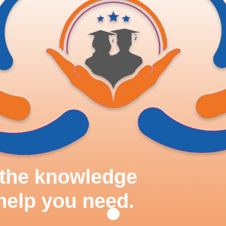
d the knowledge
help you need.