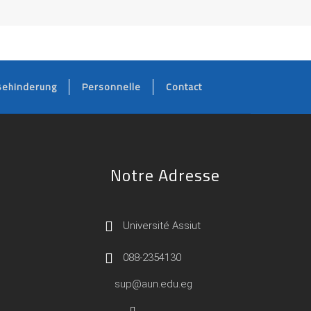
Behinderung
Personnelle
Contact
Notre Adresse
Université Assiut
088-2354130
sup@aun.edu.eg