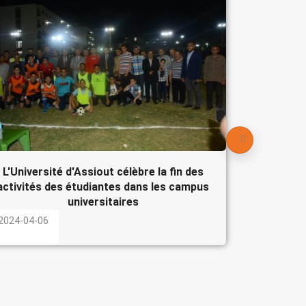
Le Pré
participe
l'Egypte
2024-04-
L'Université d'Assiout célèbre la fin des
activités des étudiantes dans les campus
universitaires
2024-04-06