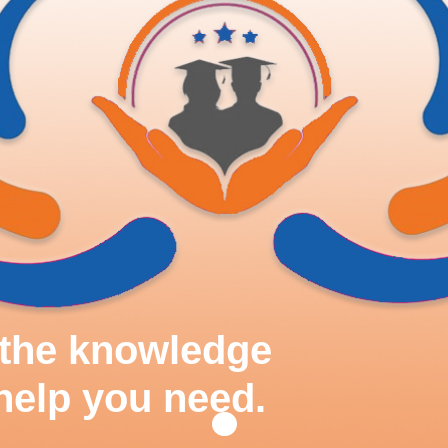
d the knowledge
help you need.