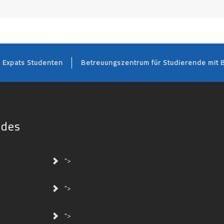
FOOTER
Expats Studenten
Betreuungszentrum für Studierende mit 
ides
">
">
">