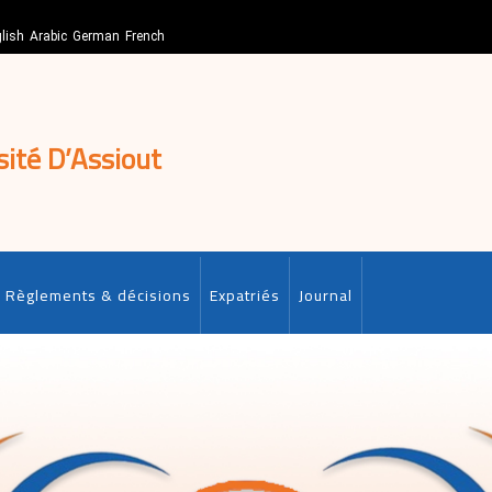
lish
Arabic
German
French
sité D’Assiout
Règlements & décisions
Expatriés
Journal