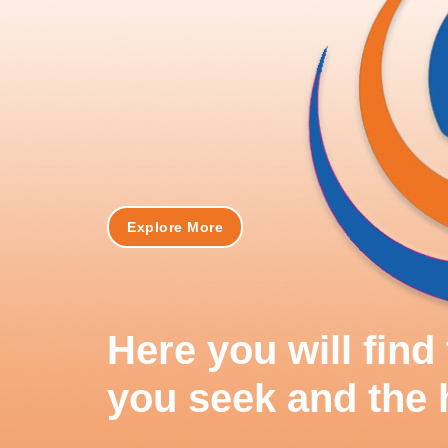
Explore More
Here you will fin
you seek and the 