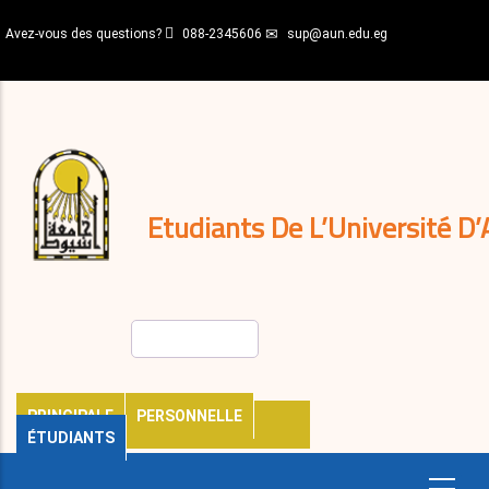
Aller
Avez-vous des questions?
088-2345606
sup@aun.edu.eg
au
contenu
N-
principal
Home
Règlements
&
décisions
Expatriés
Journal
Etudiants De L’Université D’
Rechercher
PRINCIPALE
PERSONNELLE
ÉTUDIANTS