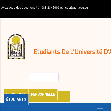
Aller
Avez-vous des questions?
088-2345606
sup@aun.edu.eg
au
contenu
N-
principal
Home
Règlements
&
décisions
Expatriés
Journal
Etudiants De L’Université D’
Rechercher
PRINCIPALE
PERSONNELLE
ÉTUDIANTS