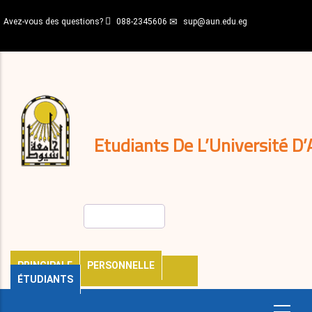
Aller
Avez-vous des questions?
088-2345606
sup@aun.edu.eg
au
contenu
N-
principal
Home
Règlements
&
décisions
Expatriés
Journal
Etudiants De L’Université D’
Rechercher
PRINCIPALE
PERSONNELLE
ÉTUDIANTS