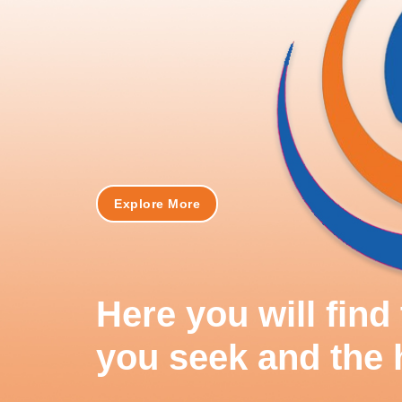
Explore More
Here you will fin
you seek and the 