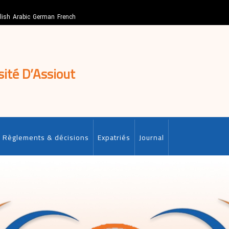
lish
Arabic
German
French
sité D’Assiout
Règlements & décisions
Expatriés
Journal