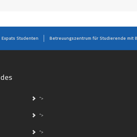
FOOTER
Expats Studenten
Betreuungszentrum für Studierende mit 
ides
">
">
">