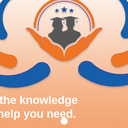
d the knowledge
help you need.