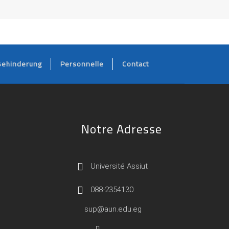
Behinderung
Personnelle
Contact
Notre Adresse
Université Assiut
088-2354130
sup@aun.edu.eg