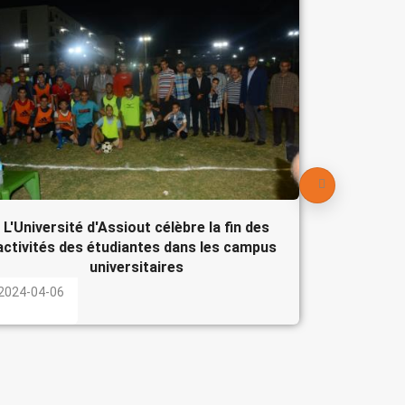
Le Pré
participe
l'Egypte
2024-04-
L'Université d'Assiout célèbre la fin des
activités des étudiantes dans les campus
universitaires
2024-04-06