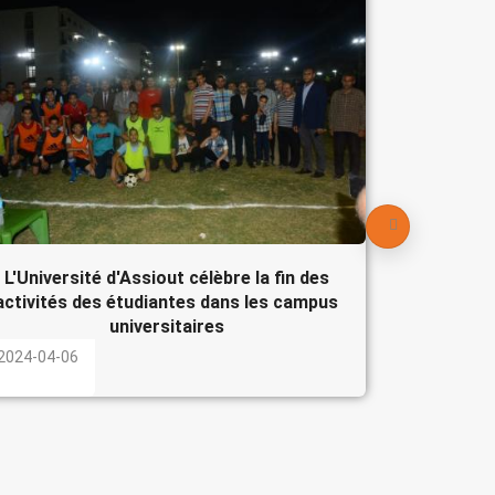
Le Pré
participe
l'Egypte
2024-04-
L'Université d'Assiout célèbre la fin des
activités des étudiantes dans les campus
universitaires
2024-04-06