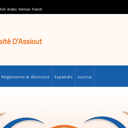
lish
Arabic
German
French
sité D’Assiout
Règlements & décisions
Expatriés
Journal