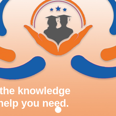
d the knowledge
help you need.