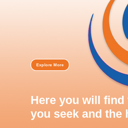
Explore More
Here you will fin
you seek and the 