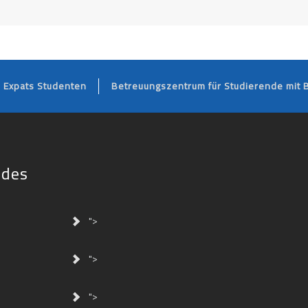
FOOTER
Expats Studenten
Betreuungszentrum für Studierende mit 
ides
">
">
">