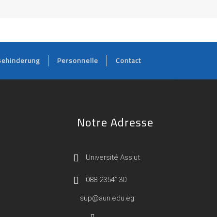
Behinderung
Personnelle
Contact
Notre Adresse
Université Assiut
088-2354130
sup@aun.edu.eg