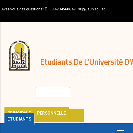
Aller
Avez-vous des questions?
088-2345606
sup@aun.edu.eg
au
contenu
N-
principal
Home
Règlements
&
décisions
Expatriés
Journal
Etudiants De L’Université D’
Rechercher
PRINCIPALE
PERSONNELLE
ÉTUDIANTS