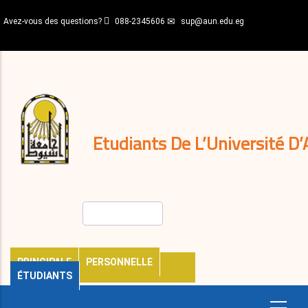
Aller
Avez-vous des questions?
088-2345606
sup@aun.edu.eg
au
contenu
N-
principal
Home
Règlements
&
décisions
Expatriés
Journal
Etudiants De L’Université D’
Rechercher
PRINCIPALE
PERSONNELLE
ÉTUDIANTS